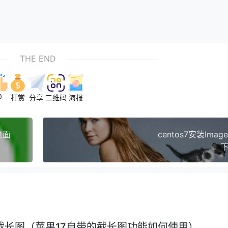
THE END
0
打赏
分享
二维码
海报
页面
centos7安装Image
下
截长图（苹果17自带的截长图功能如何使用）