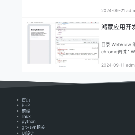
2024-09-21 adm
鸿蒙应用开发
目录 WebView 组件介绍 使用web组件加载页面 设置基本属性和事件 web页面请求响应 web
ch
2024-09-11 adm
首页
PHP
前端
linux
python
git+svn相关
UI设计