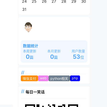
24
25
26
27
28
29
30
31
这是一个奇怪的站长，白天睡大觉，晚
上魂飘飘~~~
数据统计
本周更新
本月更新
用户数量
0
0
53
篇
篇
位
web
php
微信支付
python相关
每日一笑话