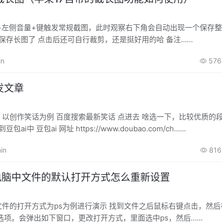
+左侧音量+键触发常规截图，此时观察右下角会自动出现一个保存
击几个保存长图了 点击后还可自行裁剪，还是挺好用的哈 备注……
in
576
发文章
为例 百度搜索最新笑话 点进去 啥选一下，比较优质的段子，然
贴到豆包ai中 豆包ai 网址 https://www.doubao.com/ch……
in
816
统电脑中文件的默认打开方式怎么重新设置
文件的打开方式为ps为例进行演示 找到文件之后鼠标右键点击，然
选项。会弹出如下窗口，更改打开方式，里面选中ps，然后……