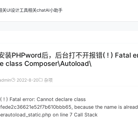
n相关
UI设计
工具相关
chatAI小助手
安装PHPword后，后台打不开报错( ! ) Fatal err
e class Composer\Autoload\
admin
2022-8-20
杂项
l error: Cannot declare class 
ede2c36621e52f7b610bbb65, because the name is already
utoload_static.php on line 7 Call Stack