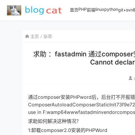
PHP
linux
python
首页
前端
git+sv
主页
杂项
求助 ：fastadmin 通过composer
Cannot declar
通过composer安装PHPword后，后台打不开报错( ! ) Fata
ComposerAutoloadComposerStaticInit73f9e72f
use in F:wamp64wwwfastadminvendorcomposera
求助如何解决这种情况？
1:卸载composer2.0安装的PHPWord