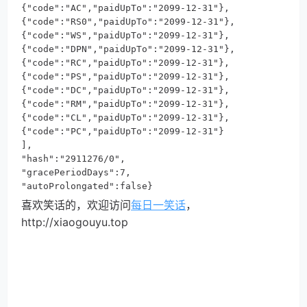
{"code":"AC","paidUpTo":"2099-12-31"},

{"code":"RS0","paidUpTo":"2099-12-31"},

{"code":"WS","paidUpTo":"2099-12-31"},

{"code":"DPN","paidUpTo":"2099-12-31"},

{"code":"RC","paidUpTo":"2099-12-31"},

{"code":"PS","paidUpTo":"2099-12-31"},

{"code":"DC","paidUpTo":"2099-12-31"},

{"code":"RM","paidUpTo":"2099-12-31"},

{"code":"CL","paidUpTo":"2099-12-31"},

{"code":"PC","paidUpTo":"2099-12-31"}

],

"hash":"2911276/0",

"gracePeriodDays":7,

"autoProlongated":false}
喜欢笑话的，欢迎访问
每日一笑话
，
http://xiaogouyu.top