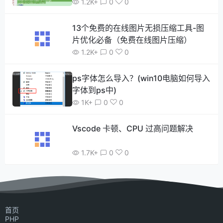
1.2K+
0
0
13个免费的在线图片无损压缩工具-图
片优化必备（免费在线图片压缩）
1.2K+
0
0
ps字体怎么导入？(win10电脑如何导入
字体到ps中)
1K+
0
0
Vscode 卡顿、CPU 过高问题解决
1.7K+
0
0
首页
PHP