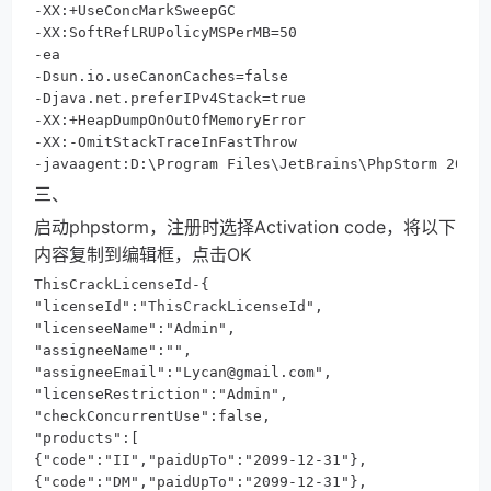
-XX:+UseConcMarkSweepGC

-XX:SoftRefLRUPolicyMSPerMB=50

-ea

-Dsun.io.useCanonCaches=false

-Djava.net.preferIPv4Stack=true

-XX:+HeapDumpOnOutOfMemoryError

-XX:-OmitStackTraceInFastThrow

-javaagent:D:\Program Files\JetBrains\PhpStorm 201
三、
启动phpstorm，注册时选择Activation code，将以下
内容复制到编辑框，点击OK
ThisCrackLicenseId-{

"licenseId":"ThisCrackLicenseId",

"licenseeName":"Admin",

"assigneeName":"",

"assigneeEmail":"Lycan@gmail.com",

"licenseRestriction":"Admin",

"checkConcurrentUse":false,

"products":[

{"code":"II","paidUpTo":"2099-12-31"},

{"code":"DM","paidUpTo":"2099-12-31"},
