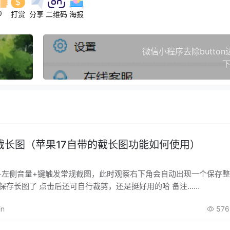
0
打赏
分享
二维码
海报
微信小程序去除butto
下
截长图（苹果17自带的截长图功能如何使用）
+左侧音量+键触发常规截图，此时观察右下角会自动出现一个保存
击几个保存长图了 点击后还可自行裁剪，还是挺好用的哈 备注……
in
576