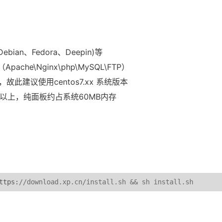
ian、Fedora、Deepin)等
e\Nginx\php\MySQL\FTP）
开发，故此建议使用centos7.xx 系统版本
B以上，纯面板约占系统60MB内存
ttps
:
/
/
download
.
xp
.
cn
/
install
.
sh 
&&
 sh install
.
sh