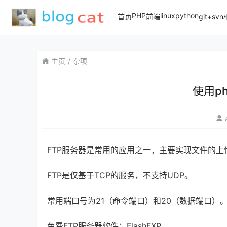
PHP
linux
python
首页
前端
git+sv
主页
杂项
使用ph
FTP服务器是常用的应用之一，主要实现文件的上
FTP是仅基于TCP的服务，不支持UDP。
常用端口号为21（命令端口）和20（数据端口）
免费FTP服务器软件：FlashFXP