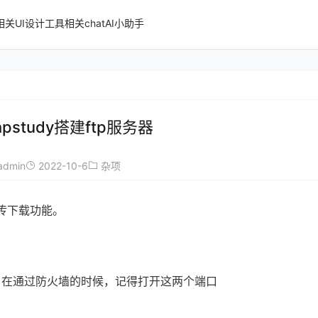
n相关
UI设计
工具相关
chatAI小助手
pstudy搭建ftp服务器
admin
2022-10-6
杂项
传下载功能。
。在通过防火墙的时候，记得打开这两个端口