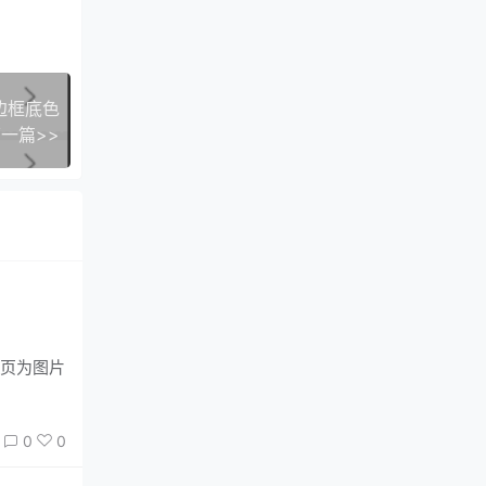
n边框底色
一篇>>
整页为图片
0
0