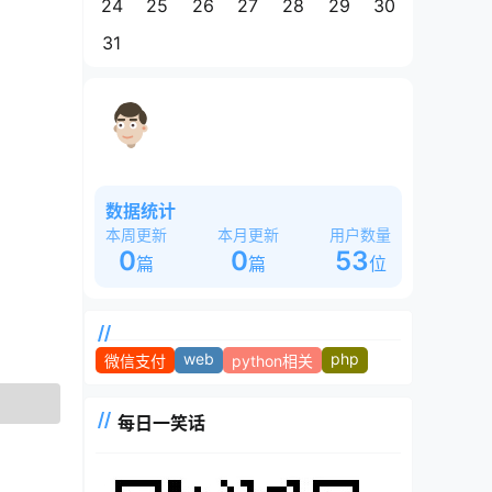
24
25
26
27
28
29
30
31
这是一个奇怪的站长，白天睡大觉，晚
上魂飘飘~~~
数据统计
本周更新
本月更新
用户数量
0
0
53
篇
篇
位
web
php
微信支付
python相关
每日一笑话