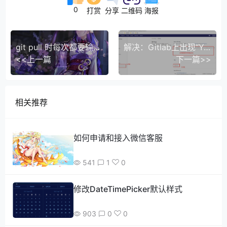
0
打赏
分享
二维码
海报
git pull 时每次都要输入用户名和密码的解决办法
解决：Gitlab上出现“You won‘t be able to pull or push project code via SSH until you add an SSH key to you（第一次使用gitlab）
<<上一篇
下一篇>>
相关推荐
如何申请和接入微信客服
541
1
0
修改DateTimePicker默认样式
903
0
0