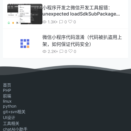
小程序开发之微信开发工具报错：
unexpected loadSdkSubPackage
case
1.3K+
0
0
微信小程序代码混淆（代码被扒盗用上
架，如何保证代码安全）
2.2K+
0
0
首页
PHP
前端
linux
python
git+svn相关
UI设计
工具相关
chatAI小助手