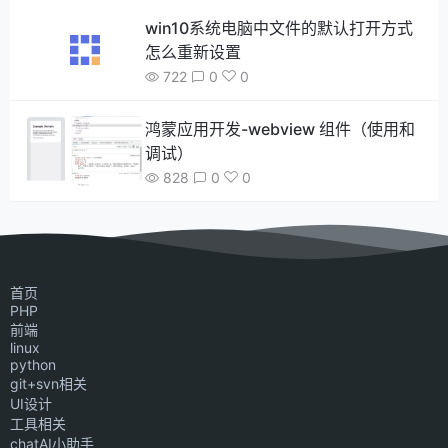
win10系统电脑中文件的默认打开方式
怎么重新设置
722
0
0
鸿蒙应用开发-webview 组件（使用和
调试）
828
0
0
首页
PHP
前端
linux
python
git+svn相关
UI设计
工具相关
chatAI小助手