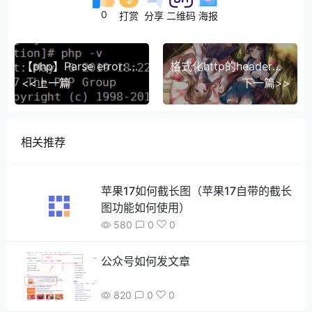
0
打赏
分享
二维码
海报
【php】Parse error: syntax error, unexpected '?', expecting variable (T_VARIABLE)--PHP版本的问题
格式化http的header字符串为数组(格式为键值对或格式传header值用的索引数组)
<<上一篇
下一篇>>
相关推荐
苹果17如何截长图（苹果17自带的截长
图功能如何使用）
580
0
0
公众号如何发文章
820
0
0