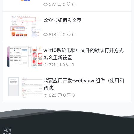
577
0
0
公众号如何发文章
818
0
0
win10系统电脑中文件的默认打开方式
怎么重新设置
721
0
0
鸿蒙应用开发-webview 组件（使用和
调试）
823
0
0
首页