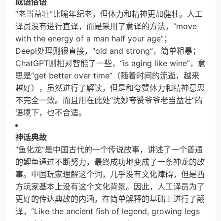
成语俗语
“老当益壮”比喻年纪老，但体力和精神更加健壮。人工
译员没有进行直译，而是采用了意译的方法，“move
with the energy of a man half your age”；
Deepl处理则很直接，“old and strong”，简单粗暴；
ChatGPT则相对智能了一些，“is aging like wine”，意
思是“get better over time”（随着时间的流逝，越来
越好），虽然进行了解读，但是和夸赞体力和精神意思
不完全一致。而且用在此处“沈妙夸赞爷爷老当益壮”的
语境下，也不合适。
神话典故
“鱼化龙”是中国古代的一个传说故事，讲述了一个普通
的鲤鱼通过不断努力，最终成功地变成了一条神龙的故
事。中国玩家理解这个词，几乎没有文化障碍，但是西
方玩家基本上没有这个文化背景。因此，人工译员为了
更好的传达典故的内涵，在简单解释的基础上进行了翻
译，“Like the ancient fish of legend, growing legs