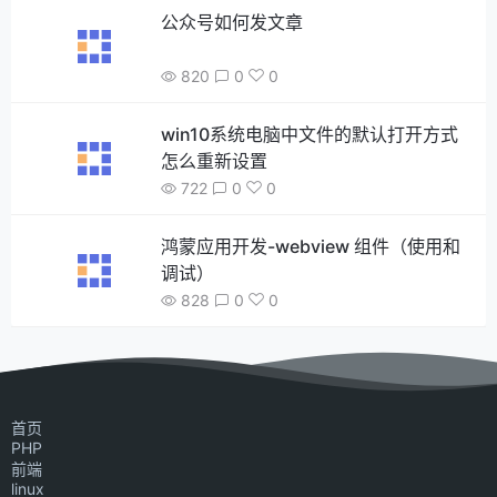
公众号如何发文章
820
0
0
win10系统电脑中文件的默认打开方式
怎么重新设置
722
0
0
鸿蒙应用开发-webview 组件（使用和
调试）
828
0
0
首页
PHP
前端
linux