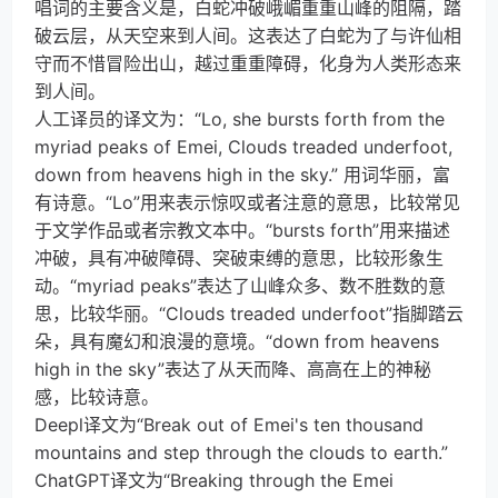
唱词的主要含义是，白蛇冲破峨嵋重重山峰的阻隔，踏
破云层，从天空来到人间。这表达了白蛇为了与许仙相
守而不惜冒险出山，越过重重障碍，化身为人类形态来
到人间。
人工译员的译文为：“Lo, she bursts forth from the
myriad peaks of Emei, Clouds treaded underfoot,
down from heavens high in the sky.” 用词华丽，富
有诗意。“Lo”用来表示惊叹或者注意的意思，比较常见
于文学作品或者宗教文本中。“bursts forth”用来描述
冲破，具有冲破障碍、突破束缚的意思，比较形象生
动。“myriad peaks”表达了山峰众多、数不胜数的意
思，比较华丽。“Clouds treaded underfoot”指脚踏云
朵，具有魔幻和浪漫的意境。“down from heavens
high in the sky”表达了从天而降、高高在上的神秘
感，比较诗意。
Deepl译文为“Break out of Emei's ten thousand
mountains and step through the clouds to earth.”
ChatGPT译文为“Breaking through the Emei