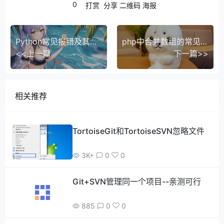
0
打赏
分享
二维码
海报
Python常见报错及其解决方案
php中合并数组的常见方法
<<上一篇
下一篇>>
相关推荐
TortoiseGit和TortoiseSVN忽略文件
3K+
0
0
Git+SVN管理同一个项目--亲测可行
885
0
0