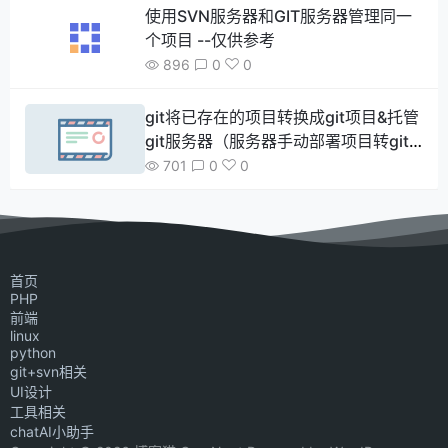
使用SVN服务器和GIT服务器管理同一
个项目 --仅供参考
896
0
0
git将已存在的项目转换成git项目&托管
git服务器（服务器手动部署项目转git
部署）
701
0
0
首页
PHP
前端
linux
python
git+svn相关
UI设计
工具相关
chatAI小助手