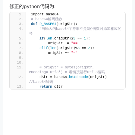
修正的python代码为:
import base64
# base64解码函数
def
D_BASE64
(
origStr
)
:
#当输入的base64字符串不是3的倍数时添加相应的=
号
if
(
len
(
origStr
)
%
3
 == 
1
)
: 
        origStr += 
"=="
elif
(
len
(
origStr
)
%
3
 == 
2
)
: 
        origStr += 
"="
# origStr = bytes(origStr, 
encoding='utf8') # 看情况进行utf-8编码
    dStr = base64.
b64decode
(
origStr
)
//base64解码
return
 dStr