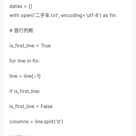
datas = []
with open('二手车.txt', encoding='utf-8') as fin:
# 首行判断
is_first_line = True
for line in fin:
line = line[:-1]
if is_first_line:
is_first_line = False
columns = line.split('\t')