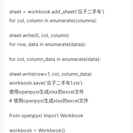
sheet = workbook.add_sheet('瓜子二手车')
for col, column in enumerate(columns):
sheet.write(0, col, column)
for row, data in enumerate(datas):
for col, column_data in enumerate(data):
sheet.write(row+1, col, column_data)
workbook.save('瓜子二手车1.xls')
使用openpyxl生成xlsx的excel文件
# 使用openpyxl生成xlsx的excel文件
from openpyxl import Workbook
workbook = Workbook()