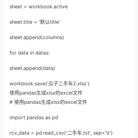
sheet = workbook.active
sheet.title = '默认title'
sheet.append(columns)
for data in datas:
sheet.append(data)
workbook.save('瓜子二手车2.xlsx')
使用pandas生成xlsx的excel文件
# 使用pandas生成xlsx的excel文件
import pandas as pd
rcv_data = pd.read_csv('二手车.txt', sep='\t')