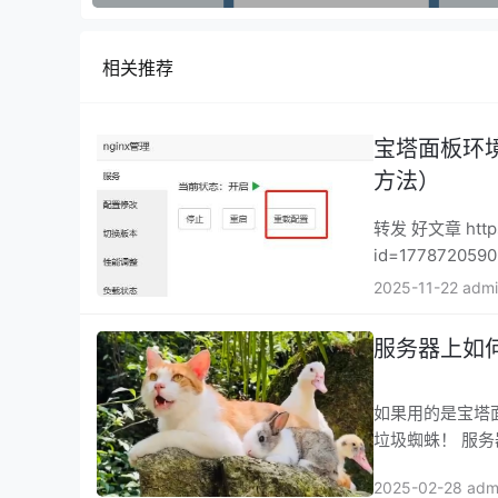
相关推荐
宝塔面板环
方法）
转发 好文章 https:/
id=17787205
站有开启和使用C
2025-11-22 adm
服务器上如
如果用的是宝塔面
垃圾蜘蛛！ 服务器
2025-02-28 adm