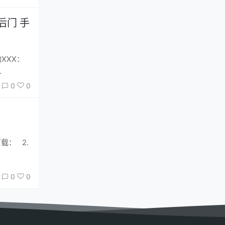
后门 手
XXX：
…
0
0
0
0