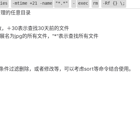
ies
-mtime +21 -name
"*.*"
-
exec
rm
-Rf {} \;
要进行清理的任意目录
数，＋30表示查找30天前的文件
找扩展名为jpg的所有文件，"*"表示查找所有文件
件过滤删除，或者修改等，可以考虑sort等命令结合使用。