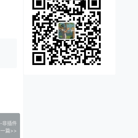
--非插件
一篇>>