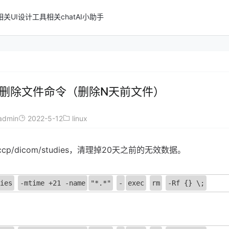
n相关
UI设计
工具相关
chatAI小助手
批量删除文件命令（删除N天前文件）
admin
2022-5-12
linux
p/dicom/studies，清理掉20天之前的无效数据。
ies
-mtime +21 -name
"*.*"
-
exec
rm
-Rf {} \;