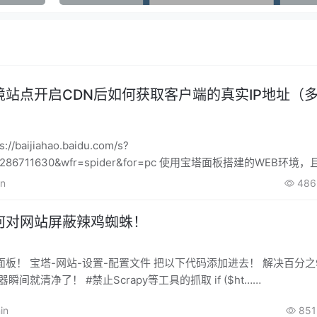
境站点开启CDN后如何获取客户端的真实IP地址（
/baijiahao.baidu.com/s?
90286711630&wfr=spider&for=pc 使用宝塔面板搭建的WEB环境
DN加速，但是在……
in
486
何对网站屏蔽辣鸡蜘蛛！
板！ 宝塔-网站-设置-配置文件 把以下代码添加进去！ 解决百分之
瞬间就清净了！ #禁止Scrapy等工具的抓取 if ($ht……
in
851