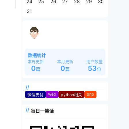
24
25
26
27
28
29
30
31
这是一个奇怪的站长，白天睡大觉，晚
上魂飘飘~~~
数据统计
本周更新
本月更新
用户数量
0
0
53
篇
篇
位
web
php
微信支付
python相关
每日一笑话