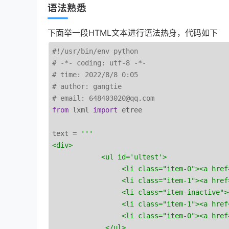
语法熟悉
下面举一段HTML文本进行语法热身，代码如下
#!/usr/bin/env python
# -*- coding: utf-8 -*-
# time: 2022/8/8 0:05
# author: gangtie
# email: 648403020@qq.com
from
 lxml 
import
 etree

text = 
'''

<div>

            <ul id='ultest'>

                 <li class="item-0"><a href
                 <li class="item-1"><a href
                 <li class="item-inactive">
                 <li class="item-1"><a href
                 <li class="item-0"><a href
             </ul>
