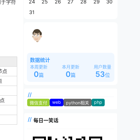
24
25
26
27
28
29
30
用于字符
31
这是一个奇怪的站长，白天睡大觉，晚
上魂飘飘~~~
数据统计
本周更新
本月更新
用户数量
节点
0
0
53
篇
篇
位
点
节点
web
php
微信支付
python相关
每日一笑话