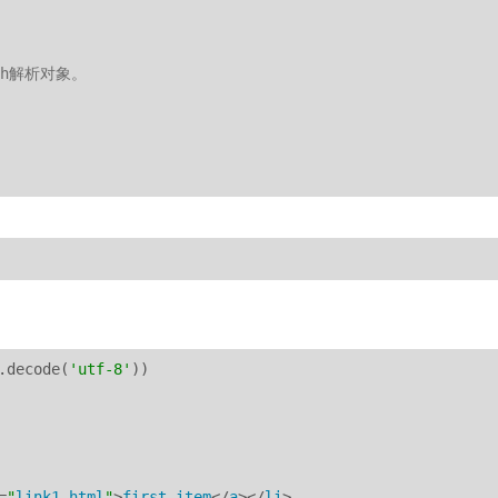
th解析对象。
.decode(
'utf-8'
))

=
"
link1
.
html
"
>
first
item
</
a
></
li
>
