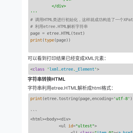
         </div>

'''
# 调用HTML类进行初始化，这样就成功构造了一个XPa
# 利用etree.HTML解析字符串
print
(
type
(page))

可以看到打印结果已经变成XML元素：
<
class
'
lxml
.
etree
.
_Element
'
字符串转换HTML
字符串利用etree.HTML解析成html格式：
print
(etree.tostring(page,encoding=
'utf-8'
)
```

<html><body><div>

            <ul 
id
=
"ultest"
>

                 <li 
class
=
"
item
-0"
><
a
href