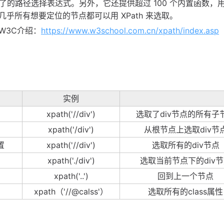
明了的路径选择表达式。另外，它还提供超过 100 个内置函数，
所有想要定位的节点都可以用 XPath 来选取。
W3C介绍：
https://www.w3school.com.cn/xpath/index.asp
实例
xpath('//div')
选取了div节点的所有子
xpath('/div')
从根节点上选取div节
置
xpath('//div')
选取所有的div节点
xpath('./div')
选取当前节点下的div
xpath('..')
回到上一个节点
xpath（'//@calss'）
选取所有的class属性