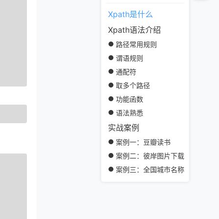
Xpath是什么
Xpath语法介绍
路径常用规则
谓语规则
通配符
取多个路径
功能函数
语法熟悉
实战案例
案例一：豆瓣读书
案例二：彼岸图片下载
案例三：全国城市名称爬取
xpath使用工具
chrome生成XPath表达式
Xpath Helper插件