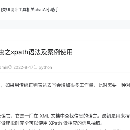
n相关
UI设计
工具相关
chatAI小助手
爬虫之xpath语法及案例使用
dmin
2022-8-17
python
信息，如果用传统正则表达去写会增加很多工作量，此时需要一种
路径语言，它是一门在 XML 文档中查找信息的语言。最初是用来搜寻 
做爬虫时完全可以使用 XPath 做相应的信息抽取。