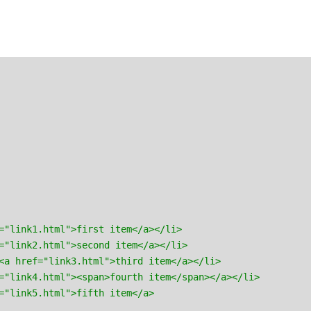
="link1.html">first item</a></li>

="link2.html">second item</a></li>

<a href="link3.html">third item</a></li>

="link4.html"><span>fourth item</span></a></li>

="link5.html">fifth item</a>
