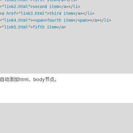
=
"
link2
.
html
"
>
second
item
</
a
></
li
>

<
a
href
=
"
link3
.
html
"
>
third
item
</
a
></
li
>

=
"
link4
.
html
"
><
span
>
fourth
item
</
span
></
a
></
li
>

=
"
link5
.
html
"
>
fifth
item
</
a
>

动添加html、body节点。