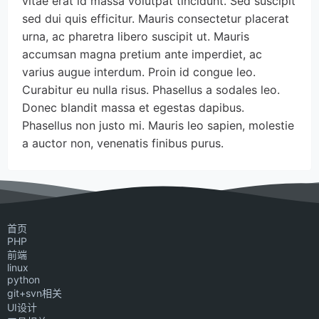
vitae erat id massa volutpat tincidunt. Sed suscipit 
sed dui quis efficitur. Mauris consectetur placerat 
urna, ac pharetra libero suscipit ut. Mauris 
accumsan magna pretium ante imperdiet, ac 
varius augue interdum. Proin id congue leo. 
Curabitur eu nulla risus. Phasellus a sodales leo. 
Donec blandit massa et egestas dapibus. 
Phasellus non justo mi. Mauris leo sapien, molestie 
a auctor non, venenatis finibus purus.
首页
PHP
前端
linux
python
git+svn相关
UI设计