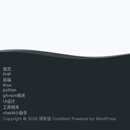
首页
PHP
前端
linux
python
git+svn相关
UI设计
工具相关
chatAI小助手
Copyright © 2026 博客猫 CoreNext Powered by WordPress