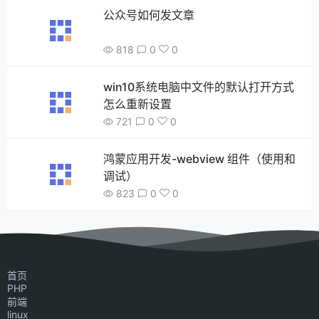
公众号如何发文章
818
0
0
win10系统电脑中文件的默认打开方式
怎么重新设置
721
0
0
鸿蒙应用开发-webview 组件（使用和
调试）
823
0
0
首页
PHP
前端
linux