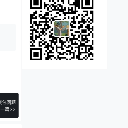
突包问题
一篇>>