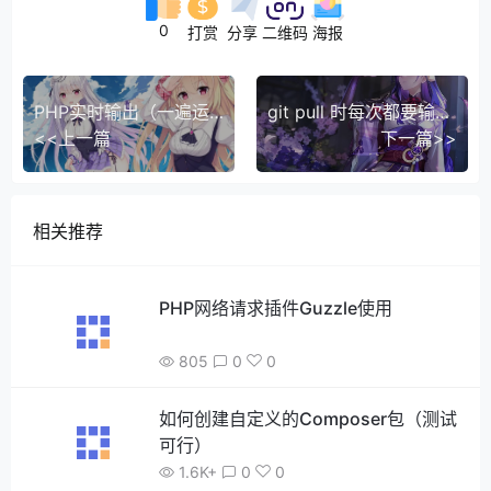
0
打赏
分享
二维码
海报
PHP实时输出（一遍运行一遍输出）
git pull 时每次都要输入用户名和密码的解决办法
<<上一篇
下一篇>>
相关推荐
PHP网络请求插件Guzzle使用
805
0
0
如何创建自定义的Composer包（测试
可行）
1.6K+
0
0