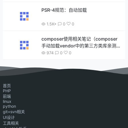
PSR-4规范：自动加载
1.5K+
0
0
composer使用相关笔记（composer
手动加载vendor中的第三方类库亲测可
行）
974
0
0
首页
PHP
前端
linux
python
git+svn相关
UI设计
工具相关