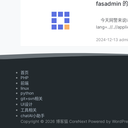
fasadmi
今天网警来说lang
lang=..//..//
2024-12-13 adm
首页
PHP
前端
linux
python
git+svn相关
UI设计
工具相关
chatAI小助手
Copyright © 2026 博客猫 CoreNext Powered by WordPre