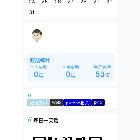
24
25
26
27
28
29
30
31
这是一个奇怪的站长，白天睡大觉，晚
上魂飘飘~~~
数据统计
本周更新
本月更新
用户数量
0
0
53
篇
篇
位
web
php
微信支付
python相关
每日一笑话