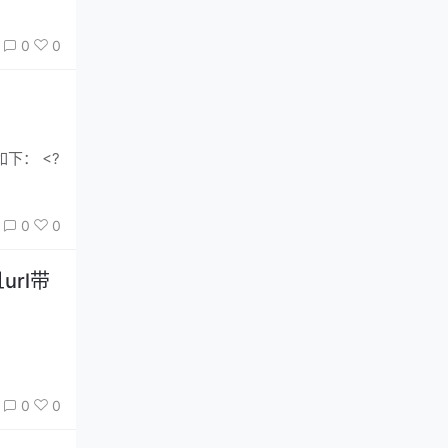
0
0
如下： <?
0
0
url带
0
0