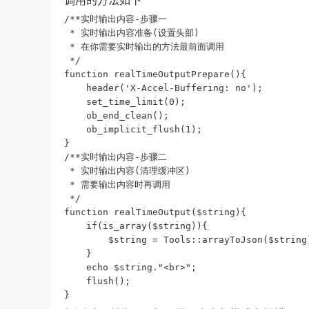
调用的方法如下
/**实时输出内容-步骤一

 * 实时输出内容准备(设置头部)

 * 在你需要实时输出的方法最前面调用

 */

function realTimeOutputPrepare(){

    header('X-Accel-Buffering: no');

    set_time_limit(0);

    ob_end_clean();

    ob_implicit_flush(1);

}

/**实时输出内容-步骤二

 * 实时输出内容(清理缓冲区)

 * 需要输出内容时再调用

 */

function realTimeOutput($string){

    if(is_array($string)){

        $string = Tools::arrayToJson($string)
    }

    echo $string."<br>";

    flush();

}