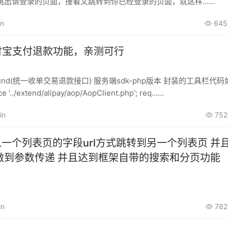
跳出请登录的页面，接着又跳转到你已经登录的页面，就这样……
in
645
付宝支付退款功能，亲测可行
de.refund(统一收单交易退款接口) 服务端sdk-php版本 封装的工具栏代码
e '../extend/alipay/aop/AopClient.php'; req……
in
752
in从一个列表页的字段url方式跳转到另一个列表页 并且
做到参数传递 并且达到框架自带的搜索和分页功能
in
782