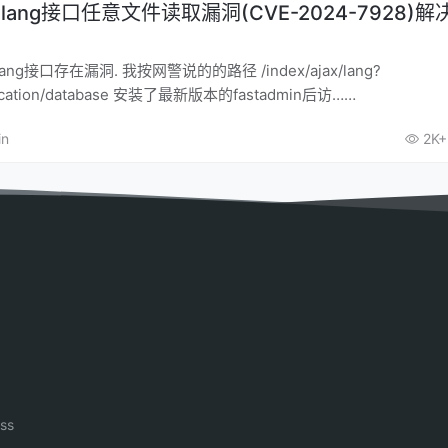
n 的lang接口任意文件读取漏洞(CVE-2024-7928)
接口存在漏洞. 我按网警说的的路径 /index/ajax/lang?
application/database 安装了最新版本的fastadmin后访……
in
2K+
ss