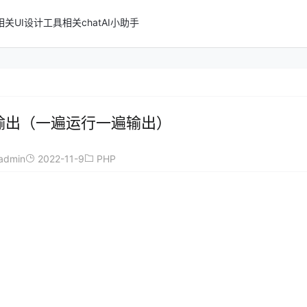
n相关
UI设计
工具相关
chatAI小助手
时输出（一遍运行一遍输出）
admin
2022-11-9
PHP