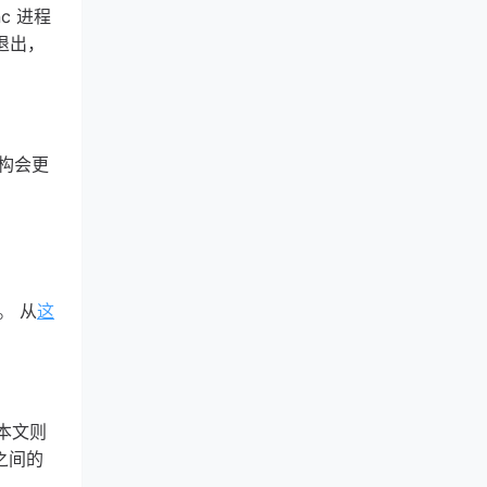
nc 进程
程退出，
架构会更
。 从
这
。本文则
之间的