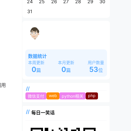
24
25
26
27
28
29
30
31
这是一个奇怪的站长，白天睡大觉，晚
上魂飘飘~~~
数据统计
本周更新
本月更新
用户数量
0
0
53
篇
篇
位
用 
web
php
微信支付
python相关
每日一笑话