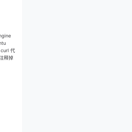
ine 
u 
url 代
件，注释掉