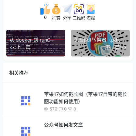
0
打赏
分享
二维码
海报
从 docker 到 runC
免费pdf转换器（pdf转word，互转）
<<上一篇
下一篇>>
相关推荐
苹果17如何截长图（苹果17自带的截长
图功能如何使用）
576
0
0
公众号如何发文章