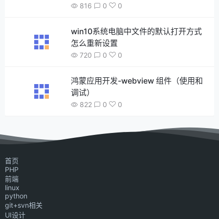
816
0
0
win10系统电脑中文件的默认打开方式
怎么重新设置
720
0
0
鸿蒙应用开发-webview 组件（使用和
调试）
822
0
0
首页
PHP
前端
linux
python
git+svn相关
UI设计