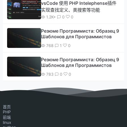
vsCode 使用 PHP Intelephense插件
实现查找定义、类搜索等功能
1.2K+
0
0
Резюме Программиста: Образец 9
Шаблонов для Программистов
768
1
0
Резюме Программиста: Образец 9
Шаблонов для Программистов
783
0
0
首页
PHP
前端
linux