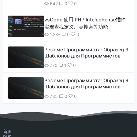
642
0
0
vsCode 使用 PHP Intelephense插件
实现查找定义、类搜索等功能
1.2K+
0
0
Резюме Программиста: Образец 9
Шаблонов для Программистов
770
1
0
Резюме Программиста: Образец 9
Шаблонов для Программистов
785
0
0
首页
PHP