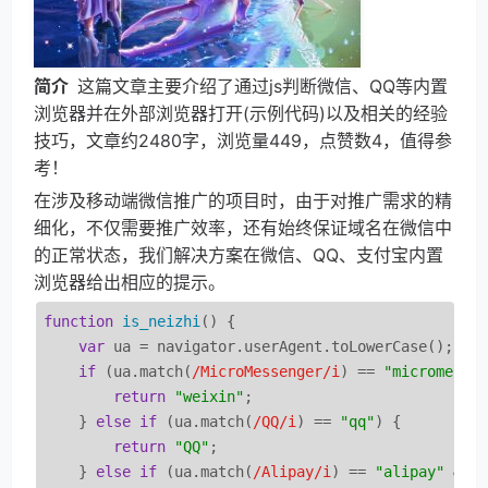
简介  
这篇文章主要介绍了通过js判断微信、QQ等内置
浏览器并在外部浏览器打开(示例代码)以及相关的经验
技巧，文章约2480字，浏览量449，点赞数4，值得参
考！
在涉及移动端微信推广的项目时，由于对推广需求的精
细化，不仅需要推广效率，还有始终保证域名在微信中
的正常状态，我们解决方案在微信、QQ、支付宝内置
浏览器给出相应的提示。
function
is_neizhi
(
) 
{

var
 ua = navigator.userAgent.toLowerCase();

if
 (ua.match(
/MicroMessenger/i
) == 
"micromesse
return
"weixin"
;

    } 
else
if
 (ua.match(
/QQ/i
) == 
"qq"
) {

return
"QQ"
;

    } 
else
if
 (ua.match(
/Alipay/i
) == 
"alipay"
 && 