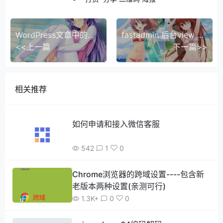
WordPress文章中的网络图片自动本地化插件-QQWorld自动保存图片
fastadmin 后台view data-source关联报500错误问题
<<上一篇
下一篇>>
相关推荐
如何申请和接入微信客服
542
1
0
Chrome浏览器的跨域设置----包含新
老版本两种设置(亲测可行)
1.3K+
0
0