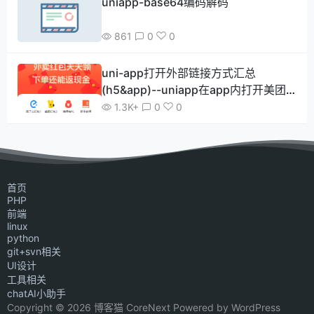
uniapp-base64编码解码
861
0
0
uni-app打开外部链接方式汇总
(h5&app)--uniapp在app内打开美团
领券链接
1.3K+
0
0
首页
PHP
前端
linux
python
git+svn相关
UI设计
工具相关
chatAI小助手
Copyright © 2026 博客猫 CoreNext Powered by WordPress