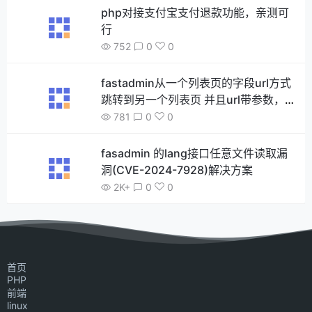
php对接支付宝支付退款功能，亲测可
行
752
0
0
fastadmin从一个列表页的字段url方式
跳转到另一个列表页 并且url带参数，
如何做到参数传递 并且达到框架自带的
781
0
0
搜索和分页功能
fasadmin 的lang接口任意文件读取漏
洞(CVE-2024-7928)解决方案
2K+
0
0
首页
PHP
前端
linux