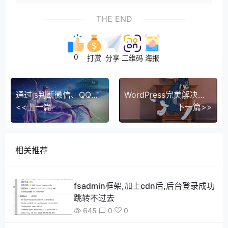
THE END
0
打赏
分享
二维码
海报
通过js判断微信、QQ等内置浏览器并在外部浏览器打开(示例代码)
WordPress完美解决文章ID不连续问题
<<上一篇
下一篇>>
相关推荐
fsadmin框架,加上cdn后,后台登录成功
跳转不过去
645
0
0