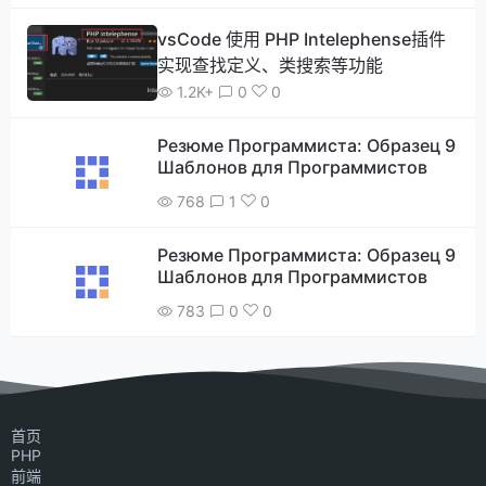
vsCode 使用 PHP Intelephense插件
实现查找定义、类搜索等功能
1.2K+
0
0
Резюме Программиста: Образец 9
Шаблонов для Программистов
768
1
0
Резюме Программиста: Образец 9
Шаблонов для Программистов
783
0
0
首页
PHP
前端