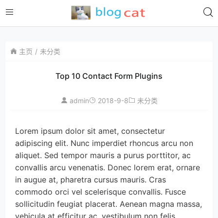
主页
未分类
Top 10 Contact Form Plugins
admin
2018-9-8
未分类
Lorem ipsum dolor sit amet, consectetur 
adipiscing elit. Nunc imperdiet rhoncus arcu non 
aliquet. Sed tempor mauris a purus porttitor, ac 
convallis arcu venenatis. Donec lorem erat, ornare 
in augue at, pharetra cursus mauris. Cras 
commodo orci vel scelerisque convallis. Fusce 
sollicitudin feugiat placerat. Aenean magna massa, 
vehicula at efficitur ac, vestibulum non felis. 