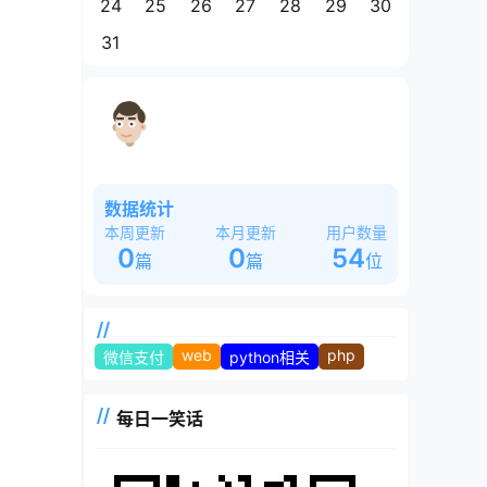
24
25
26
27
28
29
30
31
这是一个奇怪的站长，白天睡大觉，晚
上魂飘飘~~~
数据统计
本周更新
本月更新
用户数量
0
0
54
篇
篇
位
web
php
微信支付
python相关
每日一笑话