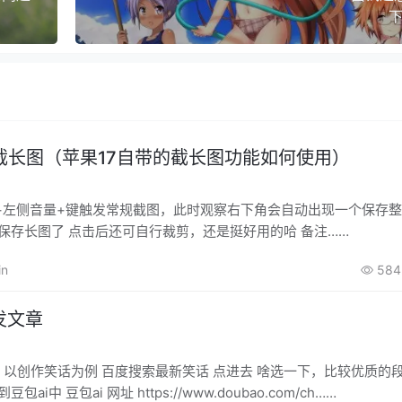
下
截长图（苹果17自带的截长图功能如何使用）
+左侧音量+键触发常规截图，此时观察右下角会自动出现一个保存
击几个保存长图了 点击后还可自行裁剪，还是挺好用的哈 备注……
in
584
发文章
为例 百度搜索最新笑话 点进去 啥选一下，比较优质的段子，然
贴到豆包ai中 豆包ai 网址 https://www.doubao.com/ch……