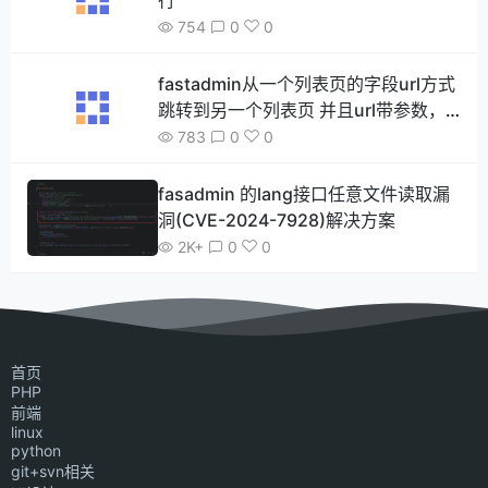
行
754
0
0
fastadmin从一个列表页的字段url方式
跳转到另一个列表页 并且url带参数，
如何做到参数传递 并且达到框架自带的
783
0
0
搜索和分页功能
fasadmin 的lang接口任意文件读取漏
洞(CVE-2024-7928)解决方案
2K+
0
0
首页
PHP
前端
linux
python
git+svn相关