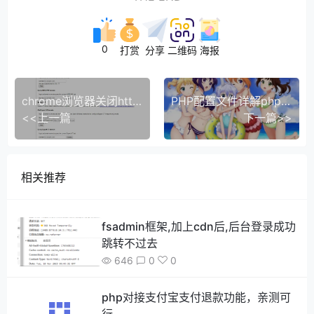
0
打赏
分享
二维码
海报
chrome浏览器关闭http强制调转https问题解决-亲测有效
PHP配置文件详解php.ini
<<上一篇
下一篇>>
相关推荐
fsadmin框架,加上cdn后,后台登录成功
跳转不过去
646
0
0
php对接支付宝支付退款功能，亲测可