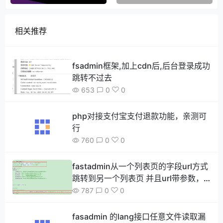
相关推荐
fsadmin框架,加上cdn后,后台登录成功
跳转不过去
653
0
0
php对接支付宝支付退款功能，亲测可
行
760
0
0
fastadmin从一个列表页的字段url方式
跳转到另一个列表页 并且url带参数，
如何做到参数传递 并且达到框架自带的
787
0
0
搜索和分页功能
fasadmin 的lang接口任意文件读取漏