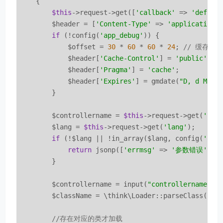
{

$this
->request->get([
'callback'
 => 
'define
        $header = [
'Content-Type'
 => 
'application/
if
 (!config(
'app_debug'
)) {

            $offset = 
30
 * 
60
 * 
60
 * 
24
; 
// 缓存一
            $header[
'Cache-Control'
] = 
'public'
;

            $header[
'Pragma'
] = 
'cache'
;

            $header[
'Expires'
] = gmdate(
"D, d M Y 
        }

        $controllername = 
$this
->request->get(
'con
        $lang = 
$this
->request->get(
'lang'
);

if
 (!$lang || !in_array($lang, config(
'all
return
 jsonp([
'errmsg'
 => 
'参数错误'
], 
        }

        $controllername = input(
"controllername"
);

        $className = \think\Loader::parseClass(
$th
//存在对应的类才加载