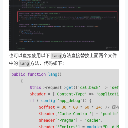
也可以直接使用以下
方法直接替换上面两个文件
lang
中的
方法，代码如下：
lang
public
function
lang
(
)

{

$this
->request->
get
([
'callback'
 => 
'define
$header
 = [
'Content-Type'
 => 
'application/
if
 (!
config
(
'app_debug'
)) {

$offset
 = 
30
 * 
60
 * 
60
 * 
24
; 
// 缓存一
$header
[
'Cache-Control'
] = 
'public'
;

$header
[
'Pragma'
] = 
'cache'
;

$header
[
'Expires'
] = 
gmdate
(
"D, d M Y 