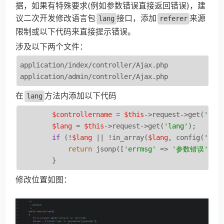
据，如果有特殊要求(例如参数错误直接返回错误)，建
议二次开发修改语言包
接口，添加
来源
lang
referer
限制或以下代码来直接提示错误。
涉及以下两个文件：
application/index/controller/Ajax.php

application/admin/controller/Ajax.php
在
方法内添加以下代码
lang
$controllername
 = 
$this
->request->get(
'con
$lang
 = 
$this
->request->get(
'lang'
);

if
 (!
$lang
 || !in_array(
$lang
, config(
'all
return
 jsonp([
'errmsg'
 => 
'参数错误'
], 
        }
修改位置如图：