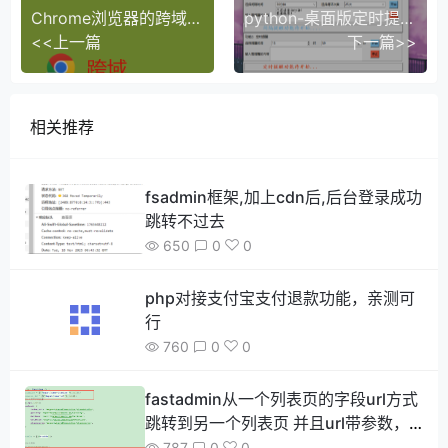
Chrome浏览器的跨域设置----包含新老版本两种设置(亲测可行)
python-桌面版定时提醒，休息提醒小助手-免费的休息提醒小助手
<<上一篇
下一篇>>
相关推荐
fsadmin框架,加上cdn后,后台登录成功
跳转不过去
650
0
0
php对接支付宝支付退款功能，亲测可
行
760
0
0
fastadmin从一个列表页的字段url方式
跳转到另一个列表页 并且url带参数，
如何做到参数传递 并且达到框架自带的
787
0
0