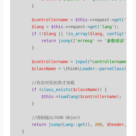
        }

$controllername
 = 
$this
->request->
get
(
'con
$lang
 = 
$this
->request->
get
(
'lang'
);

if
 (!
$lang
 || !
in_array
(
$lang
, 
config
(
'all
return
jsonp
([
'errmsg'
 => 
'参数错误'
], 
        }

$controllername
 = 
input
(
"controllername"
);

$className
 = \think\
Loader
::
parseClass
(
$th
//存在对应的类才加载
if
 (
class_exists
(
$className
)) {

$this
->
loadlang
(
$controllername
);

        }

//强制输出JSON Object
return
jsonp
(
Lang
::
get
(), 
200
, 
$header
, [
'
    }