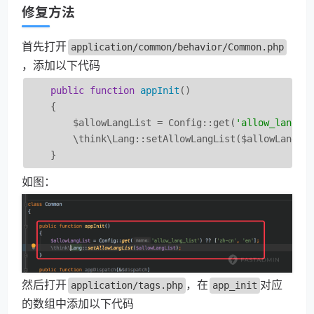
修复方法
首先打开
application/common/behavior/Common.php
，添加以下代码
public
function
appInit
(
)

{

        $allowLangList = Config::get(
'allow_lang_l
        \think\Lang::setAllowLangList($allowLangLis
    }
如图：
然后打开
，在
对应
application/tags.php
app_init
的数组中添加以下代码