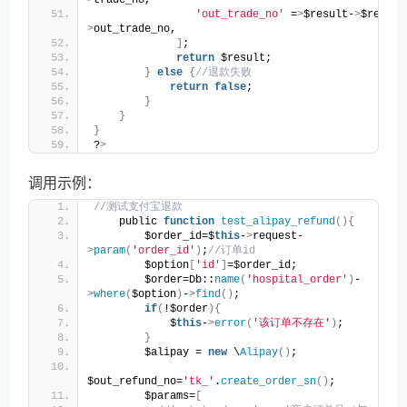
>
trade_no,
'out_trade_no'
 =
>
$result-
>
$respon
>
out_trade_no,
]
;
return
 $result;
}
else
{
//退款失败
return
false
;
}
}
}
?
>
调用示例：
//测试支付宝退款
    public 
function
test_alipay_refund
(){
        $order_id=$
this
-
>
request-
>
param
(
'order_id'
)
;
//订单id
        $option
[
'id'
]
=$order_id;
        $order=Db::
name
(
'hospital_order'
)
-
>
where
(
$option
)
-
>
find
()
;
if
(
!$order
){
            $
this
-
>
error
(
'该订单不存在'
)
;
}
        $alipay = 
new
 \
Alipay
()
;
$out_refund_no=
'tk_'
.
create_order_sn
()
;
        $params=
[