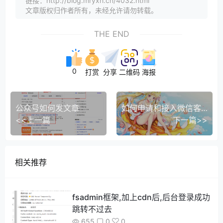
链接：http://blog.mryxh.cn/4032.html
文章版权归作者所有，未经允许请勿转载。
THE END
0
打赏
分享
二维码
海报
公众号如何发文章
如何申请和接入微信客服
<<上一篇
下一篇>>
相关推荐
fsadmin框架,加上cdn后,后台登录成功
跳转不过去
655
0
0