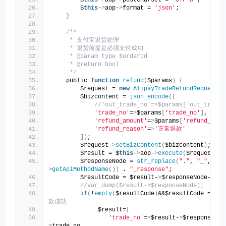
        $
this
-
>
aop-
>
postCharset = 
'UTF-8'
;
        $
this
-
>
aop-
>
format = 
'json'
;
}
/**
     * 支付宝退货处理
     * 退货前提是必须支付成功
     * @param type $orderId
     * @return bool
     */
    public 
function
refund
(
$params
)
{
        $request = 
new
AlipayTradeRefundRequest
(
        $bizcontent = 
json_encode
([
//'out_trade_no'=>$params['out_trade_
'trade_no'
=
>
$params
[
'trade_no'
]
,
'refund_amount'
=
>
$params
[
'refund_amou
'refund_reason'
=
>
'正常退款'
])
;
        $request-
>
setBizContent
(
$bizcontent
)
;
        $result = $
this
-
>
aop-
>
execute
(
$request
)
;
        $responseNode = 
str_replace
(
"."
, 
"_"
, $re
>
getApiMethodName
())
 . 
"_response"
;
        $resultCode = $result-
>
$responseNode-
>
cod
//var_dump($result->$responseNode);
if
(
!
empty
(
$resultCode
)
&&$resultCode == 
10
款成功
             $result=
[
'trade_no'
=
>
$result-
>
$responseNod