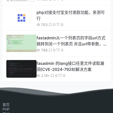
php对接支付宝支付退款功能，亲测可
行
763
0
0
fastadmin从一个列表页的字段url方式
跳转到另一个列表页 并且url带参数，
如何做到参数传递 并且达到框架自带的
788
0
0
搜索和分页功能
fasadmin 的lang接口任意文件读取漏
洞(CVE-2024-7928)解决方案
2.1K+
0
0
首页
PHP