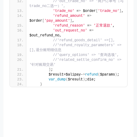
//'out_trade_no' => '商户订单号（与
trade_no二选一）',
'trade_no'
 =
>
 $order
[
'trade_no'
]
,
'refund_amount'
 =
>
$order
[
'pay_amount'
]
,
'refund_reason'
 =
>
'正常退款'
,
'out_request_no'
 =
>
$out_refund_no,
//'refund_goods_detail' =>[],
//'refund_royalty_parameters' => 
[],退分账明细信息
//'query_options' => '查询选项',
//'related_settle_confirm_no' => 
'针对账期交易'
]
;
        $result=$alipay-
>
refund
(
$params
)
;
var_dump
(
$result
)
;die;
}