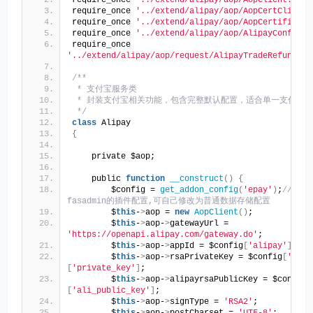
require_once 
'../extend/alipay/aop/AopClient.php'
require_once 
'../extend/alipay/aop/AopCertClient.
require_once 
'../extend/alipay/aop/AopCertificati
require_once 
'../extend/alipay/aop/AlipayConfig.p
require_once 
'../extend/alipay/aop/request/AlipayTradeRefundReq
/**
 * 支付宝服务类
 * 封装支付宝相关功能，包含完整默认配置，适合单一支付宝
 */
class
 Alipay
{
    private $aop;
    public 
function
__construct
()
{
        $config = 
get_addon_config
(
'epay'
)
;
//这里
fasadmin的插件配置,可自己修改为普通数据存储配置
        $
this
-
>
aop = 
new
AopClient
()
;
        $
this
-
>
aop-
>
gatewayUrl = 
'https://openapi.alipay.com/gateway.do'
;
        $
this
-
>
aop-
>
appId = $config
[
'alipay'
][
'ap
        $
this
-
>
aop-
>
rsaPrivateKey = $config
[
'alip
[
'private_key'
]
;
        $
this
-
>
aop-
>
alipayrsaPublicKey = $config
[
[
'ali_public_key'
]
;
        $
this
-
>
aop-
>
signType = 
'RSA2'
;