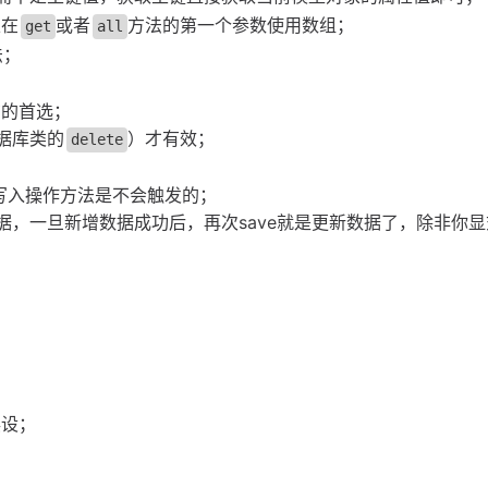
以在
或者
方法的第一个参数使用数组；
get
all
法；
；
询的首选；
据库类的
）才有效；
delete
写入操作方法是不会触发的；
据，一旦新增数据成功后，再次save就是更新数据了，除非你
摆设；
；