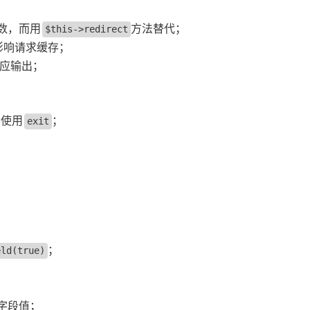
数，而用
方法替代；
$this->redirect
影响请求缓存；
应输出；
）使用
；
exit
；
eld(true)
；
字段值；