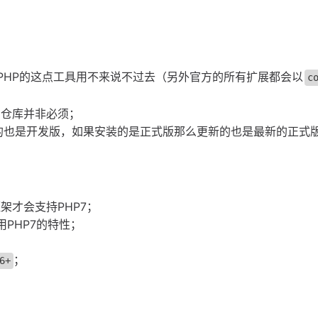
PHP的这点工具用不来说不过去（另外官方的所有扩展都会以
c
用仓库并非必须；
的也是开发版，如果安装的是正式版那么更新的也是最新的正式
框架才会支持PHP7；
PHP7的特性；
；
6+
；