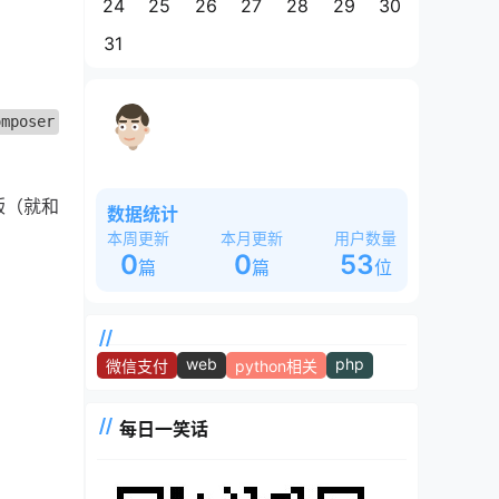
24
25
26
27
28
29
30
31
这是一个奇怪的站长，白天睡大觉，晚
omposer
上魂飘飘~~~
版（就和
数据统计
本周更新
本月更新
用户数量
0
0
53
篇
篇
位
web
php
微信支付
python相关
每日一笑话