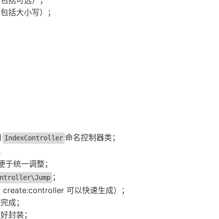
（包括可选）；
（包括大小写）；
用
命名控制器类；
IndexController
；
便于统一调整；
；
ntroller\Jump
eate:controller 可以快速生成）；
类完成；
做好封装；