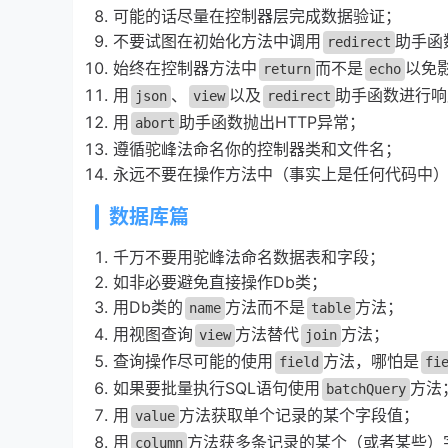
可能的话尽量在控制器层完成数据验证；
不要试图在初始化方法中调用
助手函
redirect
始终在控制器方法中
而不是
以免
return
echo
用
、
以及
助手函数进行响
json
view
redirect
用
助手函数抛出HTTP异常；
abort
遵循驼峰法命名你的控制器类和文件名；
永远不要在操作方法中（事实上是任何代码中
数据库篇
千万不要用驼峰法命名数据表和字段；
如非必要避免直接操作Db类；
用Db类的
方法而不是
方法；
name
table
用视图查询
方法替代
方法；
view
join
查询操作尽可能的使用
方法，哪怕是
field
fi
如果要批量执行SQL语句使用
方法
batchQuery
用
方法获取单个记录的某个字段值；
value
用
方法获多条记录的某个（或者某些）
column