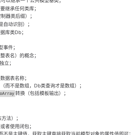
也可以继承一个公共模型基类；
需要继承任何类库；
控制器类后缀）；
是自动识别）；
据库类Db；
型事件；
完整表名）的概念；
此独立；
；
义数据表名称；
（而不是数组，Db类查询才是数组）；
转换（包括模板输出）；
oArray
态方法）；
围或者使用闭包；
而不是主键值，获取主键直接获取当前模型对象的属性值即可；