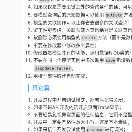
如果仅仅是需要主键之外的查询条件的话，可
要模型查询后的原始数据可以使用
方
getData
模型的关联操作可以让你省去很多的关联查询
鉴于性能考虑，关联预载入查询绝对是关联查
软删除必须使用模型的
方法（而不是数
delete
不要在修改器中修改多个属性；
修改器是模型才有的功能，调用数据库Db类的
不要在同一个模型实例中多次调用
新增数
save
；
isUpdate(false)
用模型事件取代自动完成；
其它篇
开发过程中开启调试模式，部署后记得关闭；
如果不是API开发的话开启页面Trace显示；
不要轻易忽视异常页面的任何信息，它们不是
开发中一定要严格注意大小写，这是基本素质
如果是接口开发尝试使用
进行调试；
postman