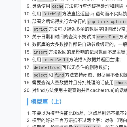
灵活使用
方法进行查询缓存处理和删除
cache
使用
方法直接返回sql语句而不实际执
fetchSql
部署之后记得执行命令行的
php think optimiz
方法可以避免多余的数据字段抛出异常
strict
关于日期和时间的查询不妨试试
方
whereTime
数据库的大多数操作都是自动参数绑定的，一
方法返回的是影响的记录数而不是主键
insert
使用
方法插入数据并返回主键；
insertGetId
可以无条件的删除数据；
delete(true)
和
方法支持闭包，但尽量不要和
select
find
需要查询大量数据并且分批处理的话使用
chunk
对find方法使用主键查询并且cache(true)
模型篇（上）
不要以为模型性能比Db差，这点差别还不抵不
模型的好处千言万语抵不过两个字：对象（明