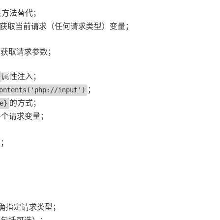
关方法替代；
获取当前请求（任何请求类型）变量；
动获取请求参数；
属性注入；
；
ontents('php://input')
的方式；
e}
多个请求变量；
板；
确指定请求类型；