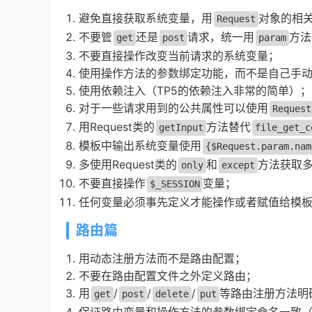
避免直接获取系统变量，用
对象的相
Request
不要管
还是
请求，统一用
方法
get
post
param
不要直接操作改变当前请求的系统变量；
使用操作方法的参数绑定功能，而不是自己手
使用依赖注入（TP5的依赖注入非常的简单）；
对于一些请求用到的公共属性可以使用
Request
用Request类的
方法替代
getInput
file_get_c
模板中输出系统变量使用
{$Request.param.nam
多使用Request类的
和
方法获取
only
except
不要直接操作
变量；
$_SESSION
任何变量必须事先定义才能操作或者赋值给模
路由篇
用动态注册方法而不是路由配置；
不要在路由配置文件之外定义路由；
用
/
/
/
等路由注册方法明
get
post
delete
put