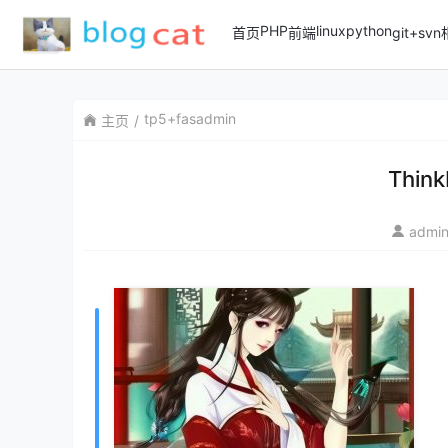
PHP
linux
python
首页
前端
git+sv
tp5+fasadmin
主页
Thi
admi