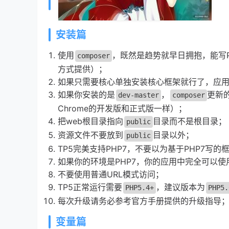
安装篇
使用
，既然是趋势就早日拥抱，能写
composer
方式提供）；
如果只需要核心单独安装核心框架就行了，应
如果你安装的是
，
更新
dev-master
composer
Chrome的开发版和正式版一样）；
把web根目录指向
目录而不是根目录；
public
资源文件不要放到
目录以外；
public
TP5完美支持PHP7，不要以为基于PHP7写的
如果你的环境是PHP7，你的应用中完全可以使用
不要使用普通URL模式访问；
TP5正常运行需要
，建议版本为
PHP5.4+
PHP5.
每次升级请务必参考官方手册提供的升级指导
变量篇