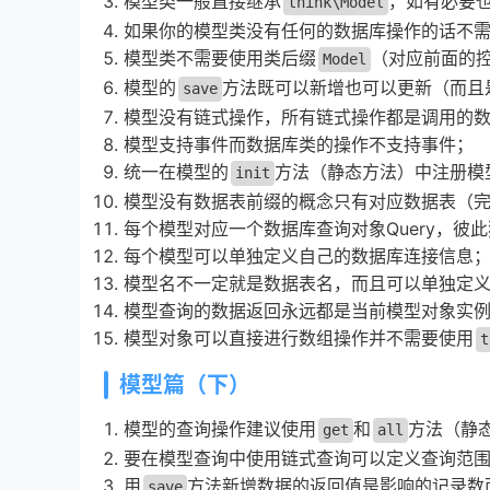
模型类一般直接继承
，如有必要
think\Model
如果你的模型类没有任何的数据库操作的话不
模型类不需要使用类后缀
（对应前面的
Model
模型的
方法既可以新增也可以更新（而且
save
模型没有链式操作，所有链式操作都是调用的数
模型支持事件而数据库类的操作不支持事件；
统一在模型的
方法（静态方法）中注册模
init
模型没有数据表前缀的概念只有对应数据表（
每个模型对应一个数据库查询对象Query，彼
每个模型可以单独定义自己的数据库连接信息
模型名不一定就是数据表名，而且可以单独定
模型查询的数据返回永远都是当前模型对象实例
模型对象可以直接进行数组操作并不需要使用
t
模型篇（下）
模型的查询操作建议使用
和
方法（静
get
all
要在模型查询中使用链式查询可以定义查询范
用
方法新增数据的返回值是影响的记录数
save