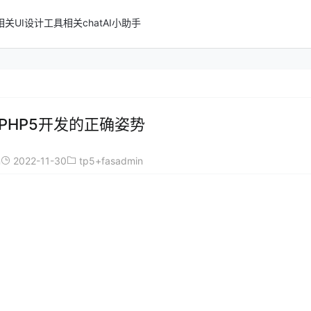
n相关
UI设计
工具相关
chatAI小助手
nkPHP5开发的正确姿势
n
2022-11-30
tp5+fasadmin