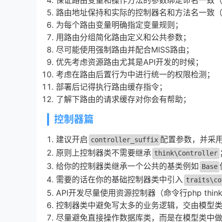
保证路由变量和操作方法的参数绑定命名一致
路由地址保持和实际的控制器名和方法名一致
为每个路由变量明确指定变量规则；
用路由分组简化路由定义和公共参数；
尽可能使用强制路由并配合MISS路由；
优先考虑资源路由尤其是API开发的时候；
考虑在路由后置行为中进行统一的权限检测；
部署后记得执行路由缓存指令；
了解下路由的请求缓存对你会有帮助；
控制器篇
建议开启
配置参数，并采
controller_suffix
原则上控制器类不需要继承
think\Controller
给你的控制器类继承一个公共的基类例如
Base
需要的话在你的基础控制器类中引入
traits\co
API开发尽量使用资源控制器（命令行php think cr
控制器类中避免写太多的业务逻辑，交由模型
尽量避免直接操作数据库类，而是在模型类中