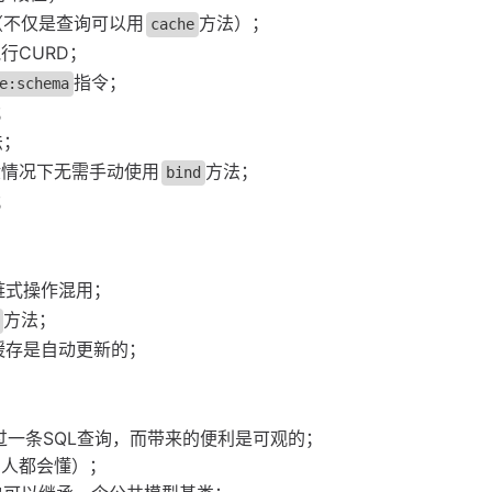
（不仅是查询可以用
方法）；
cache
行CURD；
指令；
e:schema
；
法；
般情况下无需手动使用
方法；
bind
；
链式操作混用；
方法；
的话缓存是自动更新的；
过一条SQL查询，而带来的便利是可观的；
白人都会懂）；