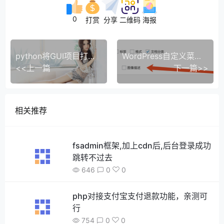
0
打赏
分享
二维码
海报
python将GUI项目打包成exe文件
WordPress自定义菜单新窗口打开链接
<<上一篇
下一篇>>
相关推荐
fsadmin框架,加上cdn后,后台登录成功
跳转不过去
646
0
0
php对接支付宝支付退款功能，亲测可
行
754
0
0