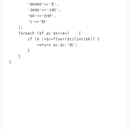
        '86400'=>'天',

        '3600'=>'小时',

        '60'=>'分钟',

        '1'=>'秒'

    );

    foreach ($f as $k=>$v)    {

        if (0 !=$c=floor($t/(int)$k)) {

            return $c.$v.'前';

        }

    }

}