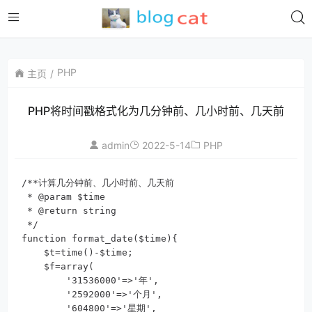
PHP
主页
PHP将时间戳格式化为几分钟前、几小时前、几天前
admin
2022-5-14
PHP
/**计算几分钟前、几小时前、几天前

 * @param $time

 * @return string

 */

function format_date($time){

    $t=time()-$time;

    $f=array(

        '31536000'=>'年',

        '2592000'=>'个月',

        '604800'=>'星期',
