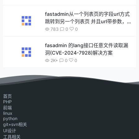
fastadmin从一个列表页的字段url方式
跳转到另一个列表页 并且url带参数，
如何做到参数传递 并且达到框架自带的
783
0
0
搜索和分页功能
fasadmin 的lang接口任意文件读取漏
洞(CVE-2024-7928)解决方案
2K+
0
0
首页
PHP
前端
linux
python
git+svn相关
UI设计
工具相关