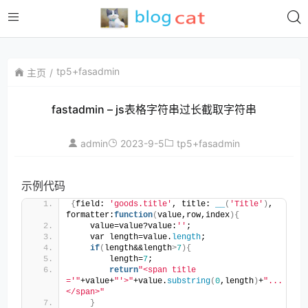
tp5+fasadmin
主页
fastadmin – js表格字符串过长截取字符串
admin
2023-9-5
tp5+fasadmin
示例代码
{
field: 
'goods.title'
, title: 
__
(
'Title'
)
, 
formatter:
function
(
value,row,index
){
    value=value?value:
''
;
    var length=value.
length
;
if
(
length&&length
>
7
){
        length=
7
;
return
"<span title 
='"
+value+
"'>"
+value.
substring
(
0
,length
)
+
"...
</span>"
}