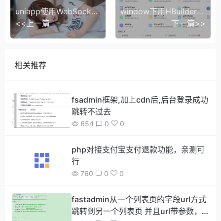
uniapp使用WebSocket实现即时通讯
window下用HBuilderX实现iPhone真机调试（超全面的教程）
<<上一篇
下一篇>>
相关推荐
fsadmin框架,加上cdn后,后台登录成功
跳转不过去
654
0
0
php对接支付宝支付退款功能，亲测可
行
760
0
0
fastadmin从一个列表页的字段url方式
跳转到另一个列表页 并且url带参数，