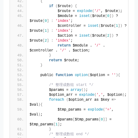
{
if
(
$route
)
{
            $route = 
explode
(
'/'
, $route
)
;
            $module = 
isset
(
$route
[
0
])
 ? 
$route
[
0
]
:
'index'
;
            $controller = 
isset
(
$route
[
1
])
 ? 
$route
[
1
]
:
'index'
;
            $action = 
isset
(
$route
[
2
])
 ? 
$route
[
2
]
:
'index'
;
return
 $module . 
'/'
 . 
$controller . 
'/'
 . $action;
}
return
 $route;
}
    public 
function
option
(
$option = 
''
){
/* 整理成数组 start */
        $params = 
array
()
;
        $option_arr = 
explode
(
','
, $option
)
;
foreach
(
$option_arr as $key =
>
$val
){
            $tmp_params = 
explode
(
'='
, 
$val
)
;
            $params
[
$tmp_params
[
0
]]
 = 
$tmp_params
[
1
]
;
}
/* 整理成数组 end */