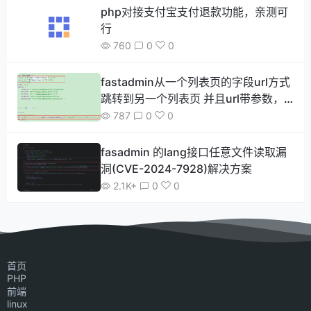
php对接支付宝支付退款功能，亲测可
行
760
0
0
fastadmin从一个列表页的字段url方式
跳转到另一个列表页 并且url带参数，
如何做到参数传递 并且达到框架自带的
787
0
0
搜索和分页功能
fasadmin 的lang接口任意文件读取漏
洞(CVE-2024-7928)解决方案
2.1K+
0
0
首页
PHP
前端
linux