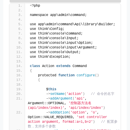
<
?php
namespace app\admin\command;
use app\admin\command\Api\library\Builder;
use think\Config;
use think\console\Command;
use think\console\Input;
use think\console\input\Option;
use think\console\input\Argument;
use think\console\Output;
use think\Exception;
class
 Action 
extends
 Command
{
    protected 
function
configure
()
{
        $
this
        -
>
setName
(
'action'
)
// 命令的名字
        -
>
addArgument
(
'api'
, 
Argument::OPTIONAL, 
'控制器方法名 
(api/index/index)'
, 
'api/index/index'
)
        -
>
addOption
(
'option'
, 
'o'
, 
Option::VALUE_REQUIRED, 
'set controller 
action argument, format:a=1,b=2'
)
// 配置参
数，支持多个参数