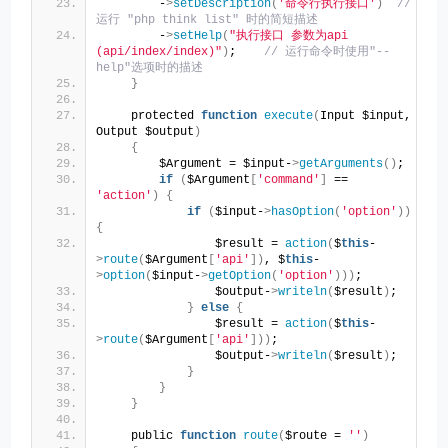
        -
>
setDescription
(
'命令行执行接口'
)
//
运行 "php think list" 时的简短描述
        -
>
setHelp
(
"执行接口 参数为api 
(api/index/index)"
)
;    
// 运行命令时使用"--
help"选项时的描述
}
    protected 
function
execute
(
Input $input, 
Output $output
)
{
        $Argument = $input-
>
getArguments
()
;
if
(
$Argument
[
'command'
]
 == 
'action'
)
{
if
(
$input-
>
hasOption
(
'option'
))
{
                $result = 
action
(
$
this
-
>
route
(
$Argument
[
'api'
])
, $
this
-
>
option
(
$input-
>
getOption
(
'option'
)))
;
                $output-
>
writeln
(
$result
)
;
}
else
{
                $result = 
action
(
$
this
-
>
route
(
$Argument
[
'api'
]))
;
                $output-
>
writeln
(
$result
)
;
}
}
}
    public 
function
route
(
$route = 
''
)