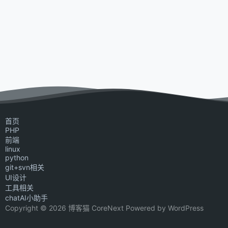
首页
PHP
前端
linux
python
git+svn相关
UI设计
工具相关
chatAI小助手
Copyright © 2026 博客猫 CoreNext Powered by WordPress