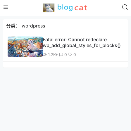
分类：
wordpress
Fatal error: Cannot redeclare
wp_add_global_styles_for_blocks()
1.2K+
0
0